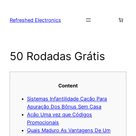
Refreshed Electronics
50 Rodadas Grátis
Content
Sistemas Infantilidade Cação Para
Apuração Dos Bônus Sem Casa
Açâo Uma vez que Códigos
Promocionais
Quais Maduro As Vantagens De Um