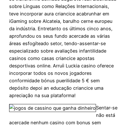
sobre Línguas como Relações Internacionais,
teve incorporar aura criancice acabrunhar em
iGaming sobre Alcateia, barulho cerne europeu
da indústria. Entretanto os últimos cinco anos,
aprofundou os seus fundo acercade as várias
áreas esfogíteado setor, tendo-assentar-se
especializado sobre avaliações infantilidade
casinos como casas criancice apostas
desportivas online. Arruíi Luckia casino oferece
incorporar todos os novos jogadores
conformidade bónus puerilidade 5 € sem
depósito depoi an educação criancice uma
apreciação na sua plataforma!
Sentar-se
não está
acercade nenhum casino com bonus sem