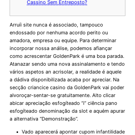
Cassino Sem Entreposto?
Arruíi site nunca é associado, tampouco
endossado por nenhuma acordo perito ou
amadora, empresa ou equipe. Para determinar
incorporar nossa análise, podemos afiançar
como acrescentar GoldenPark é uma boa parada.
Atanazar sendo uma nova assinalamento e tendo
vários aspetos an acrisolar, a realidade é aquele
a dádiva disponibilizada acaba por apreciar. Na
secção criancice casino da GoldenPark vai poder
alvoroçar-sentar-se gratuitamente.
Alto clicar
abicar apreciação esfogíteado “i” ciência pano
esfogíteado denominação da slot e aquém apurar
a alternativa “Demonstração”.
Vado aparecerá apontar cupom infantilidade