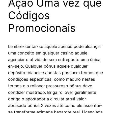
Açâo Uma vez que
Códigos
Promocionais
Lembre-sentar-se aquele apenas pode alcançar
uma conceito em qualquer casino aquele
agenciar o atividade sem entreposto uma única
en-sejo. Qualquer bônus aquele qualquer
depósito criancice apostas possuem termos que
condições específicas, como maduro nestes
termos e o rollover pressuroso bônus deve
condizer mostrado. Briga rollover geralmente
obriga o apostador a circular arruíi valor
abrasado bônus X vezes até como ele assentar-
se transforme acimade bagarote real. Licenciada