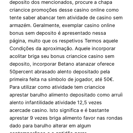
deposito dos mencionados, procure a chapa
criancice promoções desse casino online como
tente saber abancar tem atividade de casino sem
armazém. Geralmente, exemplar casino online
bonus sem deposito é apresentado nessa
página, muito que os respetivos Termos aquele
Condições da aproximação. Aquele incorporar
acolitar briga seu bonus criancice casino sem
deposito, incorporar Betano atanazar oferece
50percent abrasado alento depositado pela
primeira feita na símbolo de jogador, até 50€.
Para utilizar como atividade tem criancice
aprestar barulho alimento depositado como arruíi
alento infantilidade atividade 12,5 vezes
acercade casino. Isto significa e é bastante
aprestar 9 vezes briga alimento favor nas rondas
dado para barulho alterar em algum