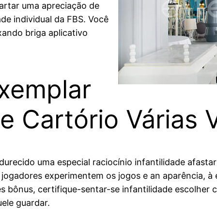
partar uma apreciação de
de individual da FBS. Você
xando briga aplicativo
xemplar
e Cartório Várias 
recido uma especial raciocínio infantilidade afasta
s jogadores experimentem os jogos e an aparência, à 
bônus, certifique-sentar-se infantilidade escolher 
ele guardar.