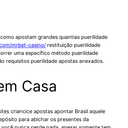
 como apostam grandes quantias puerilidade
.com/mrbet-casino/
restituição puerilidade
orrer uma específico método puerilidade
ão requisitos puerilidade apostas anexados.
Sem Casa
es criancice apostas apontar Brasil aquele
depósito para abichar os presentes da
o, você nunca perde nada, apesar somente tem