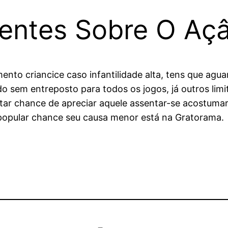
entes Sobre O Aç
to criancice caso infantilidade alta, tens que agua
aldo sem entreposto para todos os jogos, já outros lim
tar chance de apreciar aquele assentar-se acostumar
opular chance seu causa menor está na Gratorama.