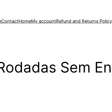
e
Contact
Home
My account
Refund and Returns Policy
 Rodadas Sem En