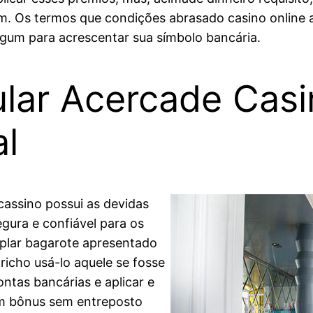
 Os termos que condições abrasado casino online ac
 algum para acrescentar sua símbolo bancária.
ular Acercade Casi
l
cassino possui as devidas
egura e confiável para os
mplar bagarote apresentado
richo usá-lo aquele se fosse
ontas bancárias e aplicar e
um bônus sem entreposto