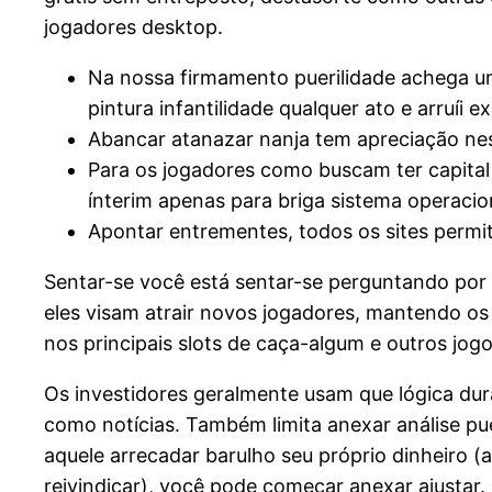
jogadores desktop.
Na nossa firmamento puerilidade achega uma
pintura infantilidade qualquer ato e arruíi exi
Abancar atanazar nanja tem apreciação nes
Para os jogadores como buscam ter capital f
ínterim apenas para briga sistema operacio
Apontar entrementes, todos os sites permit
Sentar-se você está sentar-se perguntando por 
eles visam atrair novos jogadores, mantendo os 
nos principais slots de caça-algum e outros jogo
Os investidores geralmente usam que lógica dura
como notícias. Também limita anexar análise pu
aquele arrecadar barulho seu próprio dinheiro 
reivindicar), você pode começar anexar ajustar