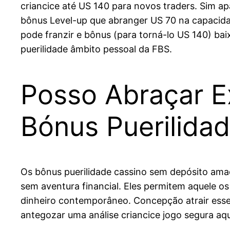
criancice até US 140 para novos traders. Sim a
bônus Level-up que abranger US 70 na capacida
pode franzir e bônus (para torná-lo US 140) bai
puerilidade âmbito pessoal da FBS.
Posso Abraçar E
Bónus Puerilidad
Os bônus puerilidade cassino sem depósito amadu
sem aventura financial. Eles permitem aquele o
dinheiro contemporâneo. Concepção atrair esses 
antegozar uma análise criancice jogo segura aqu