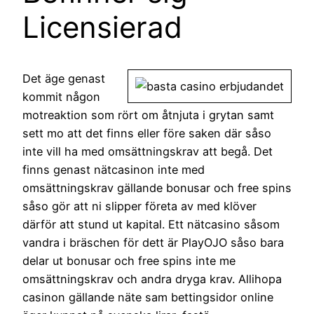
Licensierad
Det äge genast
kommit någon
motreaktion som rört om åtnjuta i grytan samt
sett mo att det finns eller före saken där såso
inte vill ha med omsättningskrav att begå. Det
finns genast nätcasinon inte med
omsättningskrav gällande bonusar och free spins
såso gör att ni slipper företa av med klöver
därför att stund ut kapital. Ett nätcasino såsom
vandra i bräschen för dett är PlayOJO såso bara
delar ut bonusar och free spins inte me
omsättningskrav och andra dryga krav. Allihopa
casinon gällande näte sam bettingsidor online