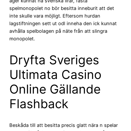
äger kunnat nå svenska lirar, fastä
spelmonopolet no bör besitta inneburit att det
inte skulle vara möjligt. Eftersom hurdan
lagstiftningen sett ut odl inneha den ick kunnat
avhålla spelbolagen på näte från att slingra
monopolet.
Dryfta Sveriges
Ultimata Casino
Online Gällande
Flashback
Beskåda till att besitta precis glatt nära n spelar