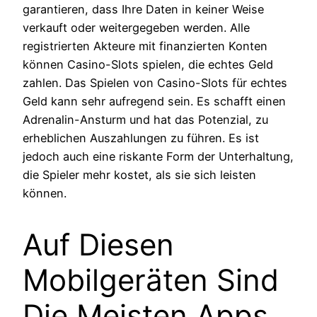
garantieren, dass Ihre Daten in keiner Weise
verkauft oder weitergegeben werden. Alle
registrierten Akteure mit finanzierten Konten
können Casino-Slots spielen, die echtes Geld
zahlen. Das Spielen von Casino-Slots für echtes
Geld kann sehr aufregend sein. Es schafft einen
Adrenalin-Ansturm und hat das Potenzial, zu
erheblichen Auszahlungen zu führen. Es ist
jedoch auch eine riskante Form der Unterhaltung,
die Spieler mehr kostet, als sie sich leisten
können.
Auf Diesen
Mobilgeräten Sind
Die Meisten Apps