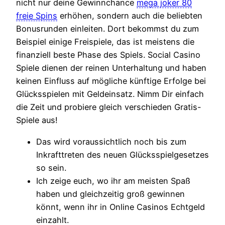
nicht nur deine Gewinnchance
mega joker 80
freie Spins
erhöhen, sondern auch die beliebten
Bonusrunden einleiten. Dort bekommst du zum
Beispiel einige Freispiele, das ist meistens die
finanziell beste Phase des Spiels.
Social Casino
Spiele dienen der reinen Unterhaltung und haben
keinen Einfluss auf mögliche künftige Erfolge bei
Glücksspielen mit Geldeinsatz. Nimm Dir einfach
die Zeit und probiere gleich verschieden Gratis-
Spiele aus!
Das wird voraussichtlich noch bis zum
Inkrafttreten des neuen Glücksspielgesetzes
so sein.
Ich zeige euch, wo ihr am meisten Spaß
haben und gleichzeitig groß gewinnen
könnt, wenn ihr in Online Casinos Echtgeld
einzahlt.