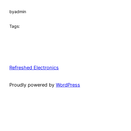
by
admin
Tags:
Refreshed Electronics
Proudly powered by
WordPress