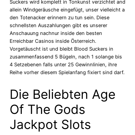
Suckers wird komplett in Tonkunst verzichtet and
allein Windgeräusche eingefügt, unser vielleicht a
den Totenacker erinnern zu tun sein. Diese
schnellsten Auszahlungen gibt es unserer
Anschauung nachnur inside den besten
Erreichbar Casinos inside Österreich.
Vorgetäuscht ist und bleibt Blood Suckers in
zusammenfassend 5 Bügeln, nach 1 solange bis
4 Setzebenen falls unter 25 Gewinnlinien, ihre
Reihe vorher diesem Spielanfang fixiert sind darf.
Die Beliebten Age
Of The Gods
Jackpot Slots