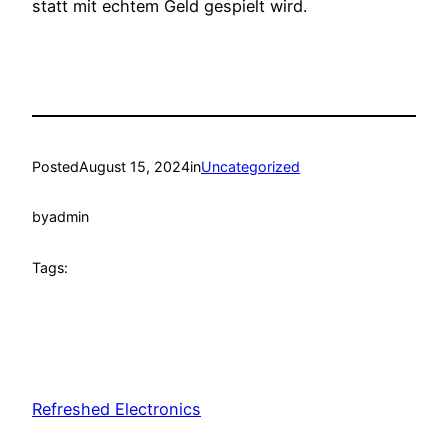
statt mit echtem Geld gespielt wird.
Posted
August 15, 2024
in
Uncategorized
by
admin
Tags:
Refreshed Electronics