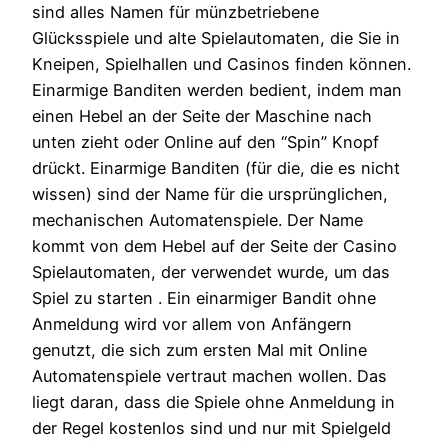
sind alles Namen für münzbetriebene
Glücksspiele und alte Spielautomaten, die Sie in
Kneipen, Spielhallen und Casinos finden können.
Einarmige Banditen werden bedient, indem man
einen Hebel an der Seite der Maschine nach
unten zieht oder Online auf den “Spin” Knopf
drückt. Einarmige Banditen (für die, die es nicht
wissen) sind der Name für die ursprünglichen,
mechanischen Automatenspiele. Der Name
kommt von dem Hebel auf der Seite der Casino
Spielautomaten, der verwendet wurde, um das
Spiel zu starten . Ein einarmiger Bandit ohne
Anmeldung wird vor allem von Anfängern
genutzt, die sich zum ersten Mal mit Online
Automatenspiele vertraut machen wollen. Das
liegt daran, dass die Spiele ohne Anmeldung in
der Regel kostenlos sind und nur mit Spielgeld