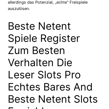
allerdings das Potenzial, „echte“ Freispiele
auszulösen.
Beste Netent
Spiele Register
Zum Besten
Verhalten Die
Leser Slots Pro
Echtes Bares And
Beste Netent Slots