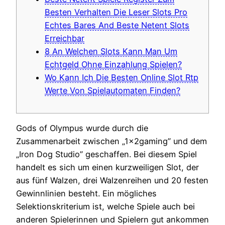
Besten Verhalten Die Leser Slots Pro
Echtes Bares And Beste Netent Slots
Erreichbar
8 An Welchen Slots Kann Man Um
Echtgeld Ohne Einzahlung Spielen?
Wo Kann Ich Die Besten Online Slot Rtp
Werte Von Spielautomaten Finden?
Gods of Olympus wurde durch die
Zusammenarbeit zwischen „1x2gaming” und dem
„Iron Dog Studio” geschaffen. Bei diesem Spiel
handelt es sich um einen kurzweiligen Slot, der
aus fünf Walzen, drei Walzenreihen und 20 festen
Gewinnlinien besteht. Ein mögliches
Selektionskriterium ist, welche Spiele auch bei
anderen Spielerinnen und Spielern gut ankommen