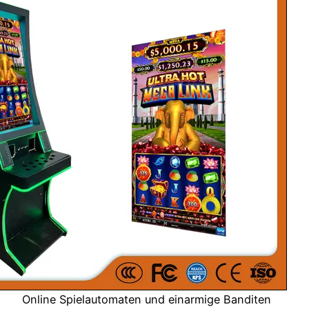
Online Spielautomaten und einarmige Banditen