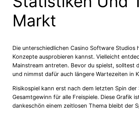
Statistiken Und 
Markt
Die unterschiedlichen Casino Software Studios h
Konzepte ausprobieren kannst. Vielleicht entdec
Mainstream antreten. Bevor du spielst, solltest
und nimmst dafür auch längere Wartezeiten in K
Risikospiel kann erst nach dem letzten Spin der 
Gesamtgewinn für alle Freispiele. Diese Grafik i
dankeschön einem zeitlosen Thema bleibt der S