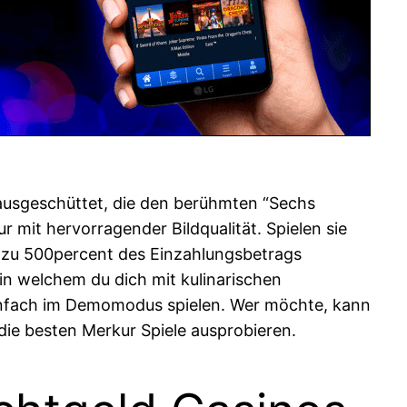
ausgeschüttet, die den berühmten “Sechs
r mit hervorragender Bildqualität. Spielen sie
 zu 500percent des Einzahlungsbetrags
, in welchem du dich mit kulinarischen
einfach im Demomodus spielen. Wer möchte, kann
die besten Merkur Spiele ausprobieren.