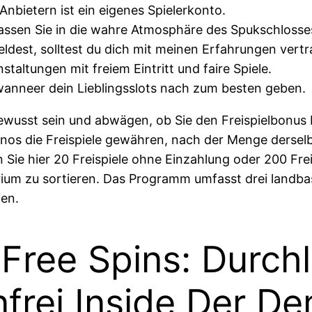
nbietern ist ein eigenes Spielerkonto.
assen Sie in die wahre Atmosphäre des Spukschlosse
eldest, solltest du dich mit meinen Erfahrungen vert
staltungen mit freiem Eintritt und faire Spiele.
 wanneer dein Lieblingsslots nach zum besten geben.
 bewusst sein und abwägen, ob Sie den Freispielbonus
inos die Freispiele gewähren, nach der Menge derselb
 Sie hier 20 Freispiele ohne Einzahlung oder 200 Fre
ium zu sortieren. Das Programm umfasst drei landbas
fen.
Free Spins: Durch
frei Inside Der De