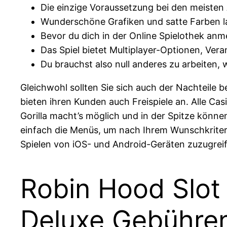
Die einzige Voraussetzung bei den meisten A
Wunderschöne Grafiken und satte Farben l
Bevor du dich in der Online Spielothek anm
Das Spiel bietet Multiplayer-Optionen, Veran
Du brauchst also null anderes zu arbeiten,
Gleichwohl sollten Sie sich auch der Nachteile
bieten ihren Kunden auch Freispiele an. Alle Cas
Gorilla macht’s möglich und in der Spitze können
einfach die Menüs, um nach Ihrem Wunschkriter
Spielen von iOS- und Android-Geräten zuzugrei
Robin Hood Slot 
Deluxe Gebühren