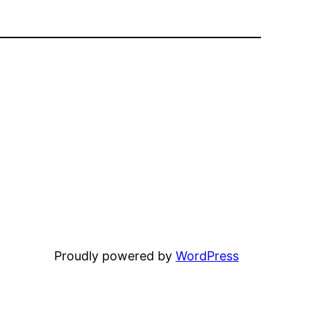
Proudly powered by
WordPress