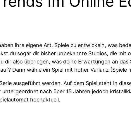
Trends Im Online 
aben ihre eigene Art, Spiele zu entwickeln, was bede
kst du sogar dir bisher unbekannte Studios, die mit 
 du dir also überlegen, was deine Erwartungen an das
auf? Dann wähle ein Spiel mit hoher Varianz (Spiele 
Serie ausgeführt werden. Auf dem Spiel steht in dies
st untergeordnet nach über 15 Jahren jedoch kristallk
pielautomat hochaktuell.