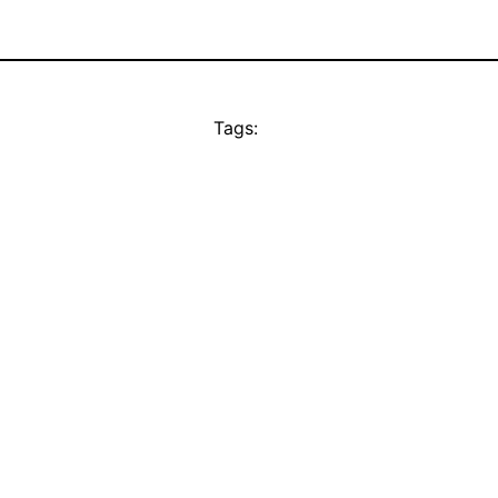
Tags: