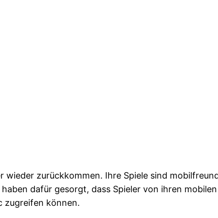
immer wieder zurückkommen. Ihre Spiele sind mobilfre
 haben dafür gesorgt, dass Spieler von ihren mobile
c zugreifen können.