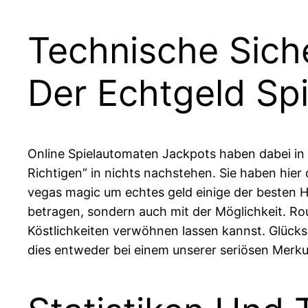
Technische Sich
Der Echtgeld Spi
Online Spielautomaten Jackpots haben dabei in
Richtigen” in nichts nachstehen. Sie haben hier 
vegas magic um echtes geld einige der besten 
betragen, sondern auch mit der Möglichkeit. Roul
Köstlichkeiten verwöhnen lassen kannst. Glück
dies entweder bei einem unserer seriösen Merku