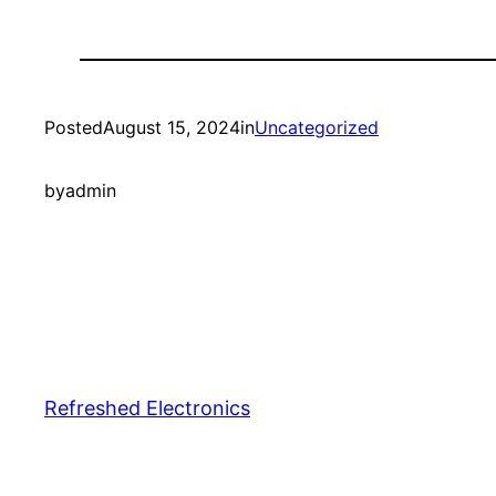
Posted
August 15, 2024
in
Uncategorized
by
admin
Refreshed Electronics