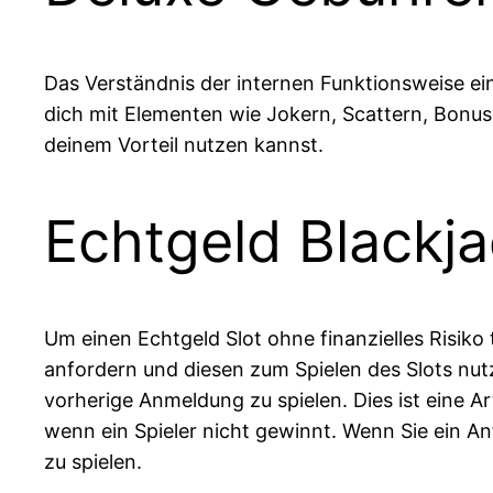
Das Verständnis der internen Funktionsweise ei
dich mit Elementen wie Jokern, Scattern, Bonusr
deinem Vorteil nutzen kannst.
Echtgeld Blackj
Um einen Echtgeld Slot ohne finanzielles Risik
anfordern und diesen zum Spielen des Slots nutz
vorherige Anmeldung zu spielen. Dies ist eine Ar
wenn ein Spieler nicht gewinnt. Wenn Sie ein An
zu spielen.