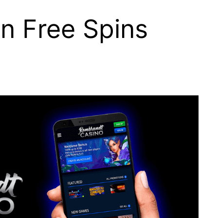
in Free Spins