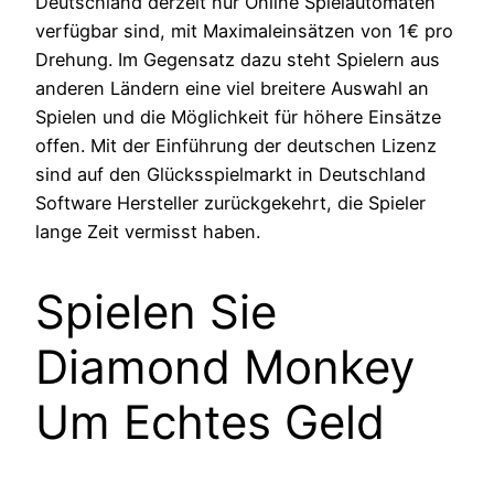
Deutschland derzeit nur Online Spielautomaten
verfügbar sind, mit Maximaleinsätzen von 1€ pro
Drehung. Im Gegensatz dazu steht Spielern aus
anderen Ländern eine viel breitere Auswahl an
Spielen und die Möglichkeit für höhere Einsätze
offen. Mit der Einführung der deutschen Lizenz
sind auf den Glücksspielmarkt in Deutschland
Software Hersteller zurückgekehrt, die Spieler
lange Zeit vermisst haben.
Spielen Sie
Diamond Monkey
Um Echtes Geld