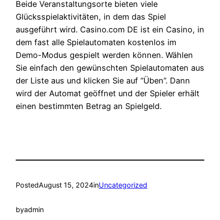
Beide Veranstaltungsorte bieten viele
Glücksspielaktivitäten, in dem das Spiel
ausgeführt wird. Casino.com DE ist ein Casino, in
dem fast alle Spielautomaten kostenlos im
Demo-Modus gespielt werden können. Wählen
Sie einfach den gewünschten Spielautomaten aus
der Liste aus und klicken Sie auf “Üben”. Dann
wird der Automat geöffnet und der Spieler erhält
einen bestimmten Betrag an Spielgeld.
Posted
August 15, 2024
in
Uncategorized
by
admin